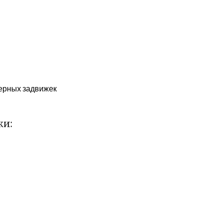
берных задвижек
ки: